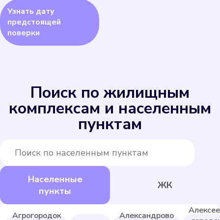
Узнать дату
предстоящей
поверки
Поиск по жилищным
ЭКО НОМ СВ-15-80
комплексам и населенным
Подробнее
пунктам
Выбрать
Населенные
ЖК
пункты
Алексее
Агрогородок
Александрово