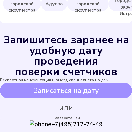
городс
городской
Адуево
городской
окру
округ Истра
округ Истра
Истр
Экомера 15-У
Подробнее
Запишитесь заранее на
удобную дату
Выбрать
проведения
поверки счетчиков
Бесплатная консультация и выезд специалиста на дом
Записаться на дату
ИЛИ
Позвоните нам
ENBRA для горячей
+7(495)212-24-49