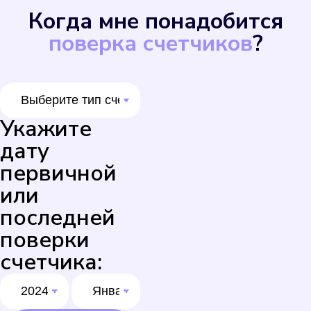
Когда мне понадобится
Выбрать
поверка счетчиков
?
Укажите
дату
первичной
или
Декаст ВСКМ-15
последней
Подробнее
поверки
счетчика:
Выбрать