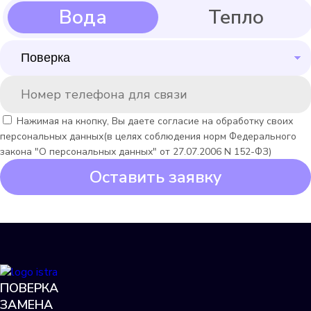
Itelma WFW24.D080
Подробнее
Нажимая на кнопку, Вы даете согласие на обработку своих
Выбрать
персональных данных(в целях соблюдения норм Федерального
закона "О персональных данных" от 27.07.2006 N 152-ФЗ)
Оставить заявку
ПОВЕРКА
Itelma WFW20.D080
ЗАМЕНА