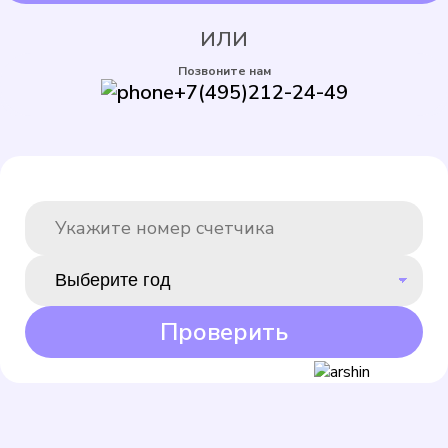
ИЛИ
Бетар СХВ-15
Позвоните нам
+7(495)212-24-49
Подробнее
Выбрать
Проверить
Бетар СГВ-15
Подробнее