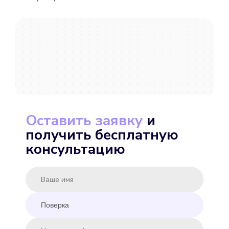
METER СВУ-15-80
Подробнее
Выбрать
Оставить заявку
и
получить бесплатную
MINKOR MK-U 15
консультацию
Подробнее
Выбрать