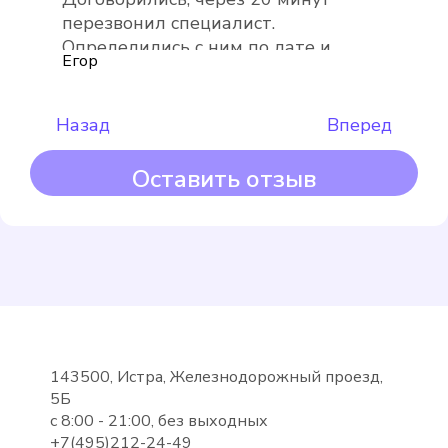
Подробнее
перезвонил специалист.
Выбрать
Определились с ним по дате и
Егор
времени. Пришёл вовремя, сделал
всё быстро и качественно!
Рекомендую
Назад
Вперед
Оставить отзыв
Maddalena
Подробнее
Выбрать
143500, Истра, Железнодорожный проезд,
5Б
с 8:00 - 21:00, без выходных
+7(495)212-24-49