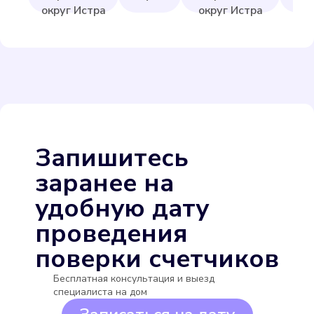
о
округ Истра
округ Истра
И
Itelma WFW24.D080
Подробнее
Выбрать
Запишитесь
заранее на
удобную дату
проведения
поверки счетчиков
Itelma WFW20.D080
Бесплатная консультация и выезд
Подробнее
специалиста на дом
Выбрать