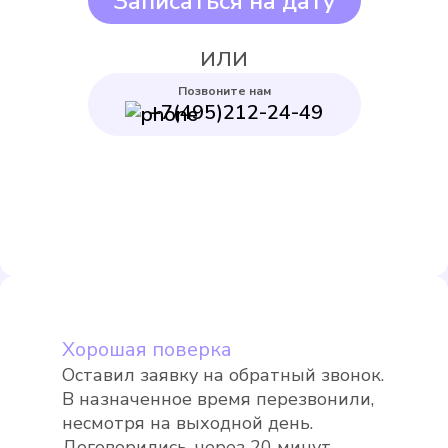
Записаться на дату
ИЛИ
Позвоните нам
+7(495)212-24-49
Itelma WFK24.D080
Подробнее
Выбрать
Хорошая поверка
Оставил заявку на обратный звонок.
В назначенное время перезвонили,
Itelma WFK20.D080
несмотря на выходной день.
Договорились, через 20 минут