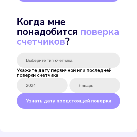
Экомера 15-У
Когда мне
Подробнее
понадобится
поверка
Выбрать
счетчиков
?
Укажите дату первичной или последней
поверки счетчика:
ENBRA для горячей
Подробнее
Узнать дату предстоящей поверки
Выбрать