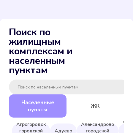
ENBRA для холодной
Поиск по
Подробнее
жилищным
Выбрать
комплексам и
населенным
пунктам
Gerrida СВК-15ГМИ-80
Населенные
ЖК
Подробнее
пункты
Выбрать
Але
Агрогородок
Александрово
гор
городской
Адуево
городской