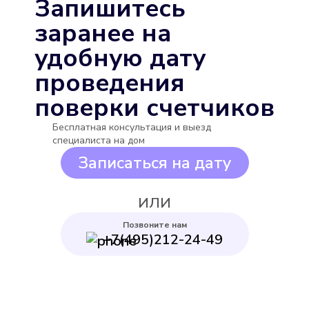
Запишитесь
Выбрать
заранее на
удобную дату
проведения
поверки счетчиков
Бесплатная консультация и выезд
Бетар СГВ-15
специалиста на дом
Подробнее
Записаться на дату
Выбрать
ИЛИ
Позвоните нам
+7(495)212-24-49
Декаст ВСКМ-15