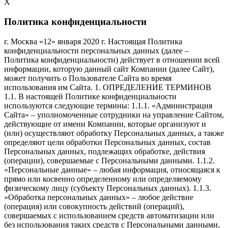
X
Политика конфиденциальности
г. Москва «12» января 2020 г. Настоящая Политика конфиденциальности персональных данных (далее – Политика конфиденциальности) действует в отношении всей информации, которую данный сайт Компании (далее Сайт), может получить о Пользователе Сайта во время использования им Сайта. 1. ОПРЕДЕЛЕНИЕ ТЕРМИНОВ 1.1. В настоящей Политике конфиденциальности используются следующие термины: 1.1.1. «Администрация Сайта» – уполномоченные сотрудники на управление Сайтом, действующие от имени Компании, которые организуют и (или) осуществляют обработку Персональных данных, а также определяют цели обработки Персональных данных, состав Персональных данных, подлежащих обработке, действия (операции), совершаемые с Персональными данными. 1.1.2. «Персональные данные» – любая информация, относящаяся к прямо или косвенно определенному или определяемому физическому лицу (субъекту Персональных данных). 1.1.3. «Обработка персональных данных» – любое действие (операция) или совокупность действий (операций), совершаемых с использованием средств автоматизации или без использования таких средств с Персональными данными, включая сбор, запись, систематизацию, накопление, хранение, уточнение (обновление, изменение), извлечение, использование, передачу (распространение, предоставление, доступ), обезличивание, блокирование, удаление, уничтожение Персональных данных. 1.1.4. «Конфиденциальность персональных данных» – обязательное для соблюдения Оператором или иным получившим доступ к Персональным данным лицом требование не допускать их распространения без согласия субъекта Персональных данных или наличия иного законного основания. 1.1.5. «Пользователь Сайта (далее – Пользователь)» – лицо, имеющее доступ к Сайту, посредством сети Интернет и использующее Сайт. 1.1.6. Cookies – небольшой фрагмент данных, отправленный веб-сервером и хранимый на компьютере пользователя, который веб-клиент или веб-браузер каждый раз пересылает веб-серверу в HTTP-запросе при попытке открыть страницу соответствующего сайта. 1.1.7. «IP-адрес» – уникальный сетевой адрес узла в компьютерной сети, построенной по протоколу IP. 2. ОБЩИЕ ПОЛОЖЕНИЯ 2.1. Использование Пользователем Сайта означает согласие с настоящей Политикой конфиденциальности и условиями обработки Персональных данных Пользователя. 2.2. В случае несогласия с условиями Политики конфиденциальности Пользователь должен прекратить использование Сайта. 2.3. Настоящая Политика конфиденциальности применяется только к данному Сайту. Компания не контролирует и не несет ответственность за сайты третьих лиц, на которые Пользователь может перейти по ссылкам, доступным на Сайте. 2.4. Администрация Сайта не проверяет достоверность Персональных данных, предоставляемых Пользователем Сайта. 3. ПРЕДМЕТ ПОЛИТИКИ КОНФИДЕНЦИАЛЬНОСТИ 3.1. Настоящая Политика конфиденциальности устанавливает обязательства Администрации Сайта по неразглашению и обеспечению режима защиты конфиденциальности Персональных данных, которые Пользователь предоставляет по запросу Администрации Сайта при регистрации на Сайте или при оформлении заявки для приобретения услуги. 3.2. Персональные данные, разрешённые к обработке в рамках настоящей Политики конфиденциальности, предоставляются Пользователем путём заполнения формы заявки или обратной связи и включают в себя следующую информацию: 3.2.1. имя Пользователя; 3.2.2. контактный телефон Пользователя. 3.3. Сайт защищает данные, которые автоматически передаются в процессе просмотра рекламных блоков и при посещении страниц, на которых установлен статистический скрипт системы ("пиксель"): IP адрес; информация из cookies; информация о браузере (или иной программе, которая осуществляет доступ к показу рекламы); время доступа; адрес страницы, на которой расположен рекламный блок; реферер (адрес предыдущей страницы). 3.3.1. Отключение cookies может повлечь невозможность доступа к частям Сайта, требующим авторизации. 3.3.2. Сайт осуществляет сбор статистики об IP-адресах своих посетителей. Данная информация используется с целью выявления и решения технических проблем. 3.4. Любая иная персональная информация, не оговоренная выше (используемые браузеры и операционные системы и т.д.), подлежит надежному хранению и нераспространению, за исключением случаев, предусмотренных в п.п. 5.2. и 5.3. настоящей Политики конфиденциальности. 4. ЦЕЛИ СБОРА ПЕРСОНАЛЬНОЙ ИНФОРМАЦИИ ПОЛЬЗОВАТЕЛЯ 4.1. Персональные данные Пользователя Администрация Сайта может использовать в целях: 4.1.1. Идентификации Пользователя, зарегистрированного на Сайте для оформления заявки на услугу. 4.1.2. Предоставления Пользователю доступа к персонализированным ресурсам Сайта. 4.1.3. Установления с Пользователем обратной связи, включая направление уведомлений, запросов, касающихся использования Сайта, оказания услуг, обработки запросов и заявок от Пользователя. 4.1.4. Определения места нахождения Пользователя для обеспечения безопасности, предотвращения мошенничества. 4.1.5. Подтверждения достоверности Персональных данных, предоставленных Пользователем. 4.1.6. Создания учетной записи для оформления услуг, если Пользователь дал согласие на создание учетной записи. 4.1.7. Уведомления Пользователя Сайта о состоянии заявки. 4.1.8. Предоставления Пользователю эффективной клиентской и технической поддержки при возникновении проблем, связанных с использованием Сайта. 4.1.9. Предоставления Пользователю с его согласия специальных предложений, информации о ценах, новостной рассылки и иных сведений от имени Компании или от имени партнеров Компании. 4.1.10. Осуществления рекламной деятельности с согласия Пользователя. 4.1.11. Предоставления доступа Пользователю на сайты или сервисы партнеров Компании с целью получения продуктов и услуг. 5. СПОСОБЫ И СРОКИ ОБРАБОТКИ ПЕРСОНАЛЬНОЙИНФОРМАЦИИ 5.1. Обработка персональных данных Пользователя осуществляется без ограничения срока, любым законным способом, в том числе в информационных системах персональных данных с использованием средств автоматизации или без использования таких средств. 5.2. Пользователь соглашается с тем, что Администрация Сайта вправе передавать Персональные данные третьим лицам, в частности, сотрудникам Компании, исключительно в целях выполнения заявки Пользователя, оформленной на Сайте. 5.3. Персональные данные Пользователя могут быть переданы уполномоченным органам государственной власти Российской Федерации только по основаниям и в порядке, установленным законодательством Российской Федерации. 5.4. При утрате или разглашении Персональных данных Администрация Сайта информирует Пользователя об утрате или разглашении Персональных данных. 5.5. Администрация Сайта принимает необходимые организационные и технические меры для защиты персональной информации Пользователя от неправомерного или случайного доступа, уничтожения, изменения, блокирования, копирования, распространения, а также от иных неправомерных действий третьих лиц. 5.6. Администрация сайта совместно с Пользователем принимает все необходимые меры по предотвращению убытков или иных отрицательных последствий, вызванных утратой или разглашением Персональных данных Пользователя. 6. ОБЯЗАТЕЛЬСТВА СТОРОН 6.1. Пользователь обязан: 6.1.1. Предоставить информацию о Персональных данных, необходимую для пользования Сайтом. 6.1.2. Обновить, дополнить предоставленную информацию о Персональных данных в случае изменения данной информации. 6.2. Администрация сайта обязана: 6.2.1. Использовать полученную информацию исключительно для целей, указанных в п. 4 настоящей Политики конфиденциальности. 6.2.2. Обеспечить хранение конфиденциальной информации в тайне, не разглашать без предварительного письменного разрешения Пользователя, а также не осуществлять продажу, обмен, опубликование, либо разглашение иными возможными способами переданных персональных данных Пользователя, за исключением п.п. 5.2. и 5.3. настоящей Политики Конфиденциальности. 6.2.3. Принимать меры предосторожности для защиты конфиденциальности персональных данных Пользователя согласно порядку, обычно используемого для защиты такого рода информации в существующем деловом обороте. 6.2.4. Осуществить блокирование Персональных данных, относящихся к соответствующему Пользователю, с момента обращения или запроса Пользователя или его законного представителя либо уполномоченного органа по защите прав субъектов персональных данных на период проверки, в случае выявления недостоверных Персональных данных или неправомерных действий. 7. ОТВЕТСТВЕННОСТЬ СТОРОН 7.1. Администрация Сайта, не исполнившая свои обязательства, несёт ответственность за убытки, понесённые Пользователем в связи с неправомерным использованием Персональных данных, в соответствии с законодательством Российской Федерации, за исключением случаев, предусмотренных п.п. 5.2., 5.3. и 7.2. настоящей Политики Конфиденциальности. 7.2. В случае утраты или разглашения Конфиденциальной информации Администрация Сайта не несёт ответственности, если данная Конфиденциальная информация: 7.2.1. стала публичным достоянием до её утраты или разглашения; 7.2.2. была получена от третьей стороны до момента её получения Администрацией Сайта; 7.2.3. была разглашена с согласия Пользователя. 8. РАЗРЕШЕНИЕ СПОРОВ 8.1. До обращения в суд с иском по спорам, возникающим из отношений между Пользователем и Администрацией Сайта, обязательным является предъявление претензии (письменного предложения о добровольном урегулировании спора). 8.2 .Получатель претензии в течение 30 календарных дней со дня получения претензии, письменно уведомляет заявителя претензии о результатах рассмотрения претензии. 8.3. При не достижении соглашения спор будет передан на рассмотрение в судебный орган в соответствии с действующим законодательством Российской Федерации. 8.4. К настоящей Политике конфиденциальности и отношениям между Пользователем и Администрацией Сайта применяется действующее законодат