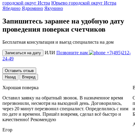
городской округ Истра
Юрьево городской округ Истра
Ябедино
Ядромино
Якунино
Запишитесь заранее на удобную дату
проведения поверки счетчиков
Бесплатная консультация и выезд специалиста на дом
ИЛИ
Позвоните нам
+7(495)212-
Записаться на дату
24-49
Оставить отзыв
Назад
Вперед
Хорошая поверка
В
Оставил заявку на обратный звонок. В назначенное время
О
перезвонили, несмотря на выходной день. Договорились,
п
через 20 минут перезвонил специалист. Определились с ним
и
по дате и времени. Пришёл вовремя, сделал всё быстро и
Б
качественно! Рекомендую
Егор