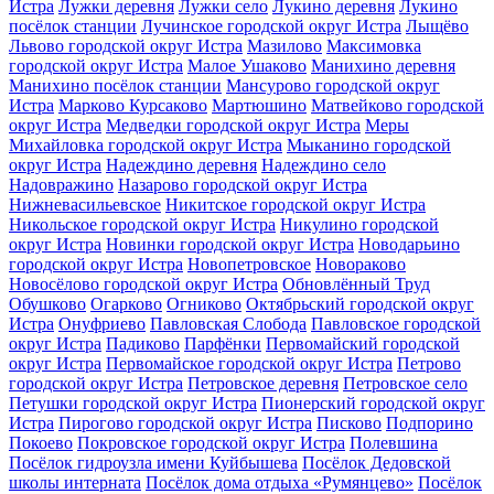
Истра
Лужки деревня
Лужки село
Лукино деревня
Лукино
посёлок станции
Лучинское городской округ Истра
Лыщёво
Львово городской округ Истра
Мазилово
Максимовка
городской округ Истра
Малое Ушаково
Манихино деревня
Манихино посёлок станции
Мансурово городской округ
Истра
Марково Курсаково
Мартюшино
Матвейково городской
округ Истра
Медведки городской округ Истра
Меры
Михайловка городской округ Истра
Мыканино городской
округ Истра
Надеждино деревня
Надеждино село
Надовражино
Назарово городской округ Истра
Нижневасильевское
Никитское городской округ Истра
Никольское городской округ Истра
Никулино городской
округ Истра
Новинки городской округ Истра
Новодарьино
городской округ Истра
Новопетровское
Новораково
Новосёлово городской округ Истра
Обновлённый Труд
Обушково
Огарково
Огниково
Октябрьский городской округ
Истра
Онуфриево
Павловская Слобода
Павловское городской
округ Истра
Падиково
Парфёнки
Первомайский городской
округ Истра
Первомайское городской округ Истра
Петрово
городской округ Истра
Петровское деревня
Петровское село
Петушки городской округ Истра
Пионерский городской округ
Истра
Пирогово городской округ Истра
Писково
Подпорино
Покоево
Покровское городской округ Истра
Полевшина
Посёлок гидроузла имени Куйбышева
Посёлок Дедовской
школы интерната
Посёлок дома отдыха «Румянцево»
Посёлок