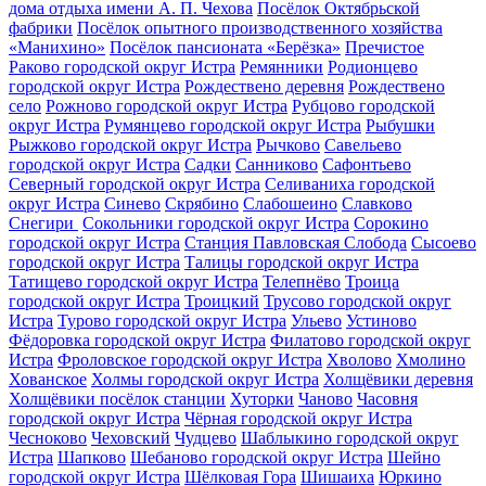
дома отдыха имени А. П. Чехова
Посёлок Октябрьской
фабрики
Посёлок опытного производственного хозяйства
«Манихино»
Посёлок пансионата «Берёзка»
Пречистое
Раково городской округ Истра
Ремянники
Родионцево
городской округ Истра
Рождествено деревня
Рождествено
село
Рожново городской округ Истра
Рубцово городской
округ Истра
Румянцево городской округ Истра
Рыбушки
Рыжково городской округ Истра
Рычково
Савельево
городской округ Истра
Садки
Санниково
Сафонтьево
Северный городской округ Истра
Селиваниха городской
округ Истра
Синево
Скрябино
Слабошеино
Славково
Снегири ‎
Сокольники городской округ Истра
Сорокино
городской округ Истра
Станция Павловская Слобода
Сысоево
городской округ Истра
Талицы городской округ Истра
Татищево городской округ Истра
Телепнёво
Троица
городской округ Истра
Троицкий
Трусово городской округ
Истра
Турово городской округ Истра
Ульево
Устиново
Фёдоровка городской округ Истра
Филатово городской округ
Истра
Фроловское городской округ Истра
Хволово
Хмолино
Хованское
Холмы городской округ Истра
Холщёвики деревня
Холщёвики посёлок станции
Хуторки
Чаново
Часовня
городской округ Истра
Чёрная городской округ Истра
Чесноково
Чеховский
Чудцево
Шаблыкино городской округ
Истра
Шапково
Шебаново городской округ Истра
Шейно
городской округ Истра
Шёлковая Гора
Шишаиха
Юркино