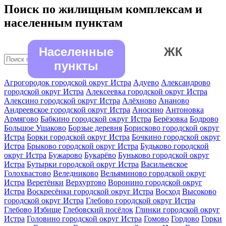
Поиск по жилищным комплексам и
населенным пунктам
Населенные
ЖК
пункты
Агрогородок городской округ Истра
Адуево
Александрово
городской округ Истра
Алексеевка городской округ Истра
Алексино городской округ Истра
Алёхново
Ананово
Андреевское городской округ Истра
Аносино
Антоновка
Армягово
Бабкино городской округ Истра
Берёзовка
Бодрово
Большое Ушаково
Борзые деревня
Борисково городской округ
Истра
Борки городской округ Истра
Бочкино городской округ
Истра
Брыково городской округ Истра
Будьково городской
округ Истра
Бужарово
Букарёво
Буньково городской округ
Истра
Бутырки городской округ Истра
Васильевское
Голохвастово
Веледниково
Вельяминово городской округ
Истра
Веретёнки
Верхуртово
Воронино городской округ
Истра
Воскресёнки городской округ Истра
Восход
Высоково
городской округ Истра
Глебово городской округ Истра
Глебово Избище
Глебовский посёлок
Глинки городской округ
Истра
Головино городской округ Истра
Гомово
Гордово
Горки