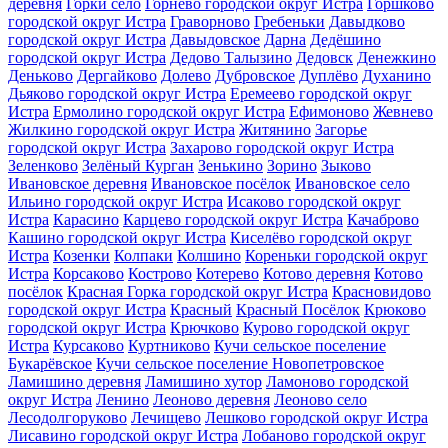
деревня
Горки село
Горнево городской округ Истра
Горшково
городской округ Истра
Граворново
Гребеньки
Давыдково
городской округ Истра
Давыдовское
Дарна
Дедёшино
городской округ Истра
Дедово Талызино
Дедовск
Денежкино
Деньково
Дергайково
Долево
Дубровское
Дуплёво
Духанино
Дьяково городской округ Истра
Еремеево городской округ
Истра
Ермолино городской округ Истра
Ефимоново
Жевнево
Жилкино городской округ Истра
Житянино
Загорье
городской округ Истра
Захарово городской округ Истра
Зеленково
Зелёный Курган
Зенькино
Зорино
Зыково
Ивановское деревня
Ивановское посёлок
Ивановское село
Ильино городской округ Истра
Исаково городской округ
Истра
Карасино
Карцево городской округ Истра
Качаброво
Кашино городской округ Истра
Киселёво городской округ
Истра
Козенки
Колпаки
Колшино
Кореньки городской округ
Истра
Корсаково
Кострово
Котерево
Котово деревня
Котово
посёлок
Красная Горка городской округ Истра
Красновидово
городской округ Истра
Красный
Красный Посёлок
Крюково
городской округ Истра
Крючково
Курово городской округ
Истра
Курсаково
Куртниково
Кучи сельское поселение
Букарёвское
Кучи сельское поселение Новопетровское
Ламишино деревня
Ламишино хутор
Ламоново городской
округ Истра
Ленино
Леоново деревня
Леоново село
Лесодолгоруково
Лечищево
Лешково городской округ Истра
Лисавино городской округ Истра
Лобаново городской округ