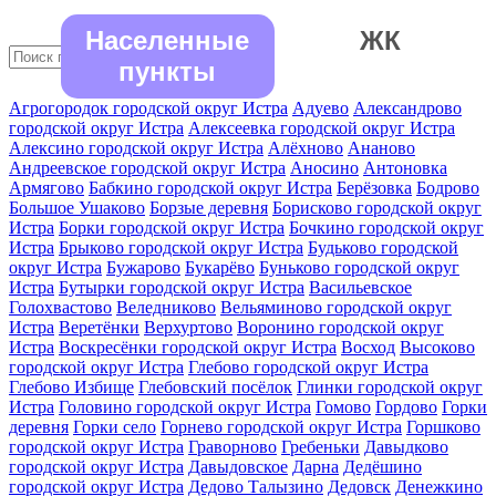
Населенные
ЖК
пункты
Агрогородок городской округ Истра
Адуево
Александрово
городской округ Истра
Алексеевка городской округ Истра
Алексино городской округ Истра
Алёхново
Ананово
Андреевское городской округ Истра
Аносино
Антоновка
Армягово
Бабкино городской округ Истра
Берёзовка
Бодрово
Большое Ушаково
Борзые деревня
Борисково городской округ
Истра
Борки городской округ Истра
Бочкино городской округ
Истра
Брыково городской округ Истра
Будьково городской
округ Истра
Бужарово
Букарёво
Буньково городской округ
Истра
Бутырки городской округ Истра
Васильевское
Голохвастово
Веледниково
Вельяминово городской округ
Истра
Веретёнки
Верхуртово
Воронино городской округ
Истра
Воскресёнки городской округ Истра
Восход
Высоково
городской округ Истра
Глебово городской округ Истра
Глебово Избище
Глебовский посёлок
Глинки городской округ
Истра
Головино городской округ Истра
Гомово
Гордово
Горки
деревня
Горки село
Горнево городской округ Истра
Горшково
городской округ Истра
Граворново
Гребеньки
Давыдково
городской округ Истра
Давыдовское
Дарна
Дедёшино
городской округ Истра
Дедово Талызино
Дедовск
Денежкино