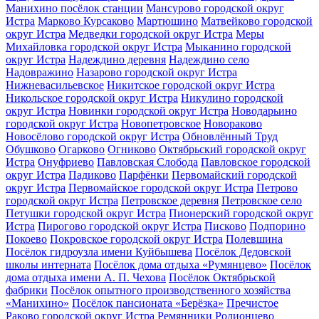
Манихино посёлок станции
Мансурово городской округ
Истра
Марково Курсаково
Мартюшино
Матвейково городской
округ Истра
Медведки городской округ Истра
Меры
Михайловка городской округ Истра
Мыканино городской
округ Истра
Надеждино деревня
Надеждино село
Надовражино
Назарово городской округ Истра
Нижневасильевское
Никитское городской округ Истра
Никольское городской округ Истра
Никулино городской
округ Истра
Новинки городской округ Истра
Новодарьино
городской округ Истра
Новопетровское
Новораково
Новосёлово городской округ Истра
Обновлённый Труд
Обушково
Огарково
Огниково
Октябрьский городской округ
Истра
Онуфриево
Павловская Слобода
Павловское городской
округ Истра
Падиково
Парфёнки
Первомайский городской
округ Истра
Первомайское городской округ Истра
Петрово
городской округ Истра
Петровское деревня
Петровское село
Петушки городской округ Истра
Пионерский городской округ
Истра
Пирогово городской округ Истра
Писково
Подпорино
Покоево
Покровское городской округ Истра
Полевшина
Посёлок гидроузла имени Куйбышева
Посёлок Дедовской
школы интерната
Посёлок дома отдыха «Румянцево»
Посёлок
дома отдыха имени А. П. Чехова
Посёлок Октябрьской
фабрики
Посёлок опытного производственного хозяйства
«Манихино»
Посёлок пансионата «Берёзка»
Пречистое
Раково городской округ Истра
Ремянники
Родионцево