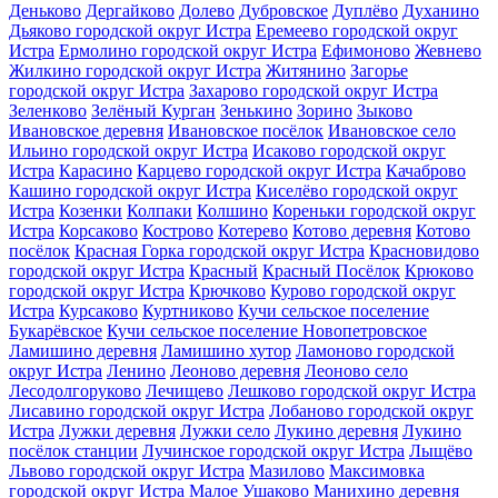
Деньково
Дергайково
Долево
Дубровское
Дуплёво
Духанино
Дьяково городской округ Истра
Еремеево городской округ
Истра
Ермолино городской округ Истра
Ефимоново
Жевнево
Жилкино городской округ Истра
Житянино
Загорье
городской округ Истра
Захарово городской округ Истра
Зеленково
Зелёный Курган
Зенькино
Зорино
Зыково
Ивановское деревня
Ивановское посёлок
Ивановское село
Ильино городской округ Истра
Исаково городской округ
Истра
Карасино
Карцево городской округ Истра
Качаброво
Кашино городской округ Истра
Киселёво городской округ
Истра
Козенки
Колпаки
Колшино
Кореньки городской округ
Истра
Корсаково
Кострово
Котерево
Котово деревня
Котово
посёлок
Красная Горка городской округ Истра
Красновидово
городской округ Истра
Красный
Красный Посёлок
Крюково
городской округ Истра
Крючково
Курово городской округ
Истра
Курсаково
Куртниково
Кучи сельское поселение
Букарёвское
Кучи сельское поселение Новопетровское
Ламишино деревня
Ламишино хутор
Ламоново городской
округ Истра
Ленино
Леоново деревня
Леоново село
Лесодолгоруково
Лечищево
Лешково городской округ Истра
Лисавино городской округ Истра
Лобаново городской округ
Истра
Лужки деревня
Лужки село
Лукино деревня
Лукино
посёлок станции
Лучинское городской округ Истра
Лыщёво
Львово городской округ Истра
Мазилово
Максимовка
городской округ Истра
Малое Ушаково
Манихино деревня