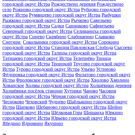
городской округ Истра
Рождествено деревня
Рождествено
село
Рожново городской округ Истра
Рубцово городской
округ Истра
Румянцево городской округ Истра
Рыбушки
Рыжково городской округ Истра
Рычково
Савельево
городской округ Истра
Садки
Санниково
Сафонтьево
Северный городской округ Истра
Селиваниха городской
округ Истра
Синево
Скрябино
Слабошеино
Славково
Снегири ‎
Сокольники городской округ Истра
Сорокино
городской округ Истра
Станция Павловская Слобода
Сысоево
городской округ Истра
Талицы городской округ Истра
Татищево городской округ Истра
Телепнёво
Троица
городской округ Истра
Троицкий
Трусово городской округ
Истра
Турово городской округ Истра
Ульево
Устиново
Фёдоровка городской округ Истра
Филатово городской округ
Истра
Фроловское городской округ Истра
Хволово
Хмолино
Хованское
Холмы городской округ Истра
Холщёвики деревня
Холщёвики посёлок станции
Хуторки
Чаново
Часовня
городской округ Истра
Чёрная городской округ Истра
Чесноково
Чеховский
Чудцево
Шаблыкино городской округ
Истра
Шапково
Шебаново городской округ Истра
Шейно
городской округ Истра
Шёлковая Гора
Шишаиха
Юркино
городской округ Истра
Юрьево городской округ Истра
Ябедино
Ядромино
Якунино