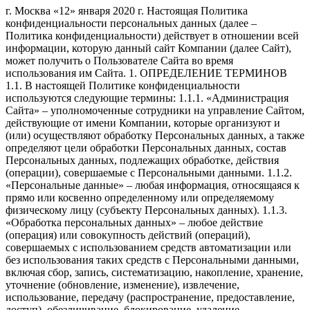
г. Москва «12» января 2020 г. Настоящая Политика конфиденциальности персональных данных (далее – Политика конфиденциальности) действует в отношении всей информации, которую данный сайт Компании (далее Сайт), может получить о Пользователе Сайта во время использования им Сайта. 1. ОПРЕДЕЛЕНИЕ ТЕРМИНОВ 1.1. В настоящей Политике конфиденциальности используются следующие термины: 1.1.1. «Администрация Сайта» – уполномоченные сотрудники на управление Сайтом, действующие от имени Компании, которые организуют и (или) осуществляют обработку Персональных данных, а также определяют цели обработки Персональных данных, состав Персональных данных, подлежащих обработке, действия (операции), совершаемые с Персональными данными. 1.1.2. «Персональные данные» – любая информация, относящаяся к прямо или косвенно определенному или определяемому физическому лицу (субъекту Персональных данных). 1.1.3. «Обработка персональных данных» – любое действие (операция) или совокупность действий (операций), совершаемых с использованием средств автоматизации или без использования таких средств с Персональными данными, включая сбор, запись, систематизацию, накопление, хранение, уточнение (обновление, изменение), извлечение, использование, передачу (распространение, предоставление, доступ), обезличивание, блокирование, удаление, уничтожение Персональных данных. 1.1.4. «Конфиденциальность персональных данных» – обязательное для соблюдения Оператором или иным получившим доступ к Персональным данным лицом требование не допускать их распространения без согласия субъекта Персональных данных или наличия иного законного основания. 1.1.5. «Пользователь Сайта (далее – Пользователь)» – лицо, имеющее доступ к Сайту, посредством сети Интернет и использующее Сайт. 1.1.6. Cookies – небольшой фрагмент данных, отправленный веб-сервером и хранимый на компьютере пользователя, который веб-клиент или веб-браузер каждый раз пересылает веб-серверу в HTTP-запросе при попытке открыть страницу соответствующего сайта. 1.1.7. «IP-адрес» – уникальный сетевой адрес узла в компьютерной сети, построенной по протоколу IP. 2. ОБЩИЕ ПОЛОЖЕНИЯ 2.1. Использование Пользователем Сайта означает согласие с настоящей Политикой конфиденциальности и условиями обработки Персональных данных Пользователя. 2.2. В случае несогласия с условиями Политики конфиденциальности Пользователь должен прекратить использование Сайта. 2.3. Настоящая Политика конфиденциальности применяется только к данному Сайту. Компания не контролирует и не несет ответственность за сайты третьих лиц, на которые Пользователь может перейти по ссылкам, доступным на Сайте. 2.4. Администрация Сайта не проверяет достоверность Персональных данных, предоставляемых Пользователем Сайта. 3. ПРЕДМЕТ ПОЛИТИКИ КОНФИДЕНЦИАЛЬНОСТИ 3.1. Настоящая Политика конфиденциальности устанавливает обязательства Администрации Сайта по неразглашению и обеспечению режима защиты конфиденциальности Персональных данных, которые Пользователь предоставляет по запросу Администрации Сайта при регистрации на Сайте или при оформлении заявки для приобретения услуги. 3.2. Персональные данные, разрешённые к обработке в рамках настоящей Политики конфиденциальности, предоставляются Пользователем путём заполнения формы заявки или обратной связи и включают в себя следующую информацию: 3.2.1. имя Пользователя; 3.2.2. контактный телефон Пользователя. 3.3. Сайт защищает данные, которые автоматически передаются в процессе просмотра рекламных блоков и при посещении страниц, на которых установлен статистический скрипт системы ("пиксель"): IP адрес; информация из cookies; информация о браузере (или иной программе, которая осуществляет доступ к показу рекламы); время доступа; адрес страницы, на которой расположен рекламный блок; реферер (адрес предыдущей страницы). 3.3.1. Отключение cookies может повлечь невозможность доступа к частям Сайта, требующим авторизации. 3.3.2. Сайт осуществляет сбор статистики об IP-адресах своих посетителей. Данная информация используется с целью выявления и решения технических проблем. 3.4. Любая иная персональная информация, не оговоренная выше (используемые браузеры и операционные системы и т.д.), подлежит надежному хранению и нераспространению, за исключением случаев, предусмотренных в п.п. 5.2. и 5.3. настоящей Политики конфиденциальности. 4. ЦЕЛИ СБОРА ПЕРСОНАЛЬНОЙ ИНФОРМАЦИИ ПОЛЬЗОВАТЕЛЯ 4.1. Персональные данные Пользователя Администрация Сайта может использовать в целях: 4.1.1. Идентификации Пользователя, зарегистрированного на Сайте для оформления заявки на услугу. 4.1.2. Предоставления Пользователю доступа к персонализированным ресурсам Сайта. 4.1.3. Установления с Пользователем обратной связи, включая направление уведомлений, запросов, касающихся использования Сайта, оказания услуг, обработки запросов и заявок от Пользователя. 4.1.4. Определения места нахождения Пользователя для обеспечения безопасности, предотвращения мошенничества. 4.1.5. Подтверждения достоверности Персональных данных, предоставленных Пользователем. 4.1.6. Создания учетной записи для оформления услуг, если Пользователь дал согласие на создание учетной записи. 4.1.7. Уведомления Пользователя Сайта о состоянии заявки. 4.1.8. Предоставления Пользователю эффективной клиентской и технической поддержки при возникновении проблем, связанных с использованием Сайта. 4.1.9. Предоставления Пользователю с его согласия специальных предложений, информации о ценах, новостной рассылки и иных сведений от имени Компании или от имени партнеров Компании. 4.1.10. Осуществления рекламной деятельности с согласия Пользователя. 4.1.11. Предоставления доступа Пользователю на сайты или сервисы партнеров Компании с целью получения продуктов и услуг. 5. СПОСОБЫ И СРОКИ ОБРАБОТКИ ПЕРСОНАЛЬНОЙИНФОРМАЦИИ 5.1. Обработка персональных данных Пользователя осуществляется без ограничения срока, любым законным способом, в том числе в информационных системах персональных данных с использованием средств автоматизации или без использования таких средств. 5.2. Пользователь соглашается с тем, что Администрация Сайта вправе передавать Персональные данные третьим лицам, в частности, сотрудникам Компании, исключительно в целях выполнения заявки Пользователя, оформленной на Сайте. 5.3. Персональные данные Пользователя могут быть переданы уполномоченным органам государственной власти Российской Федерации только по основаниям и в порядке, установленным законодательством Российской Федерации. 5.4. При утрате или разглашении Персональных данных Администрация Сайта информирует Пользователя об утрате или разглашении Персональных данных. 5.5. Администрация Сайта принимает необходимые организационные и технические меры для защиты персональной информации Пользователя от неправомерного или случайного доступа, уничтожения, изменения, блокирования, копирования, распространения, а также от иных неправомерных действий третьих лиц. 5.6. Администрация сайта совместно с Пользователем принимает все необходимые меры по предотвращению убытков или иных отрицательных последствий, вызванных утратой или разглашением Персональных данных Пользователя. 6. ОБЯЗАТЕЛЬСТВА СТОРОН 6.1. Пользователь обязан: 6.1.1. Предоставить информацию о Персональных данных, необходимую для пользования Сайтом. 6.1.2. Обновить, дополнить предоставленную информацию о Персональных данных в случае изменения данной информации. 6.2. Администрация сайта обязана: 6.2.1. Использовать полученную информацию исключительно для целей, указанных в п. 4 настоящей Политики конфиденциальности. 6.2.2. Обеспечить хранение конфиденциальной информации в тайне, не разглашать без предварительного письменного разрешения Пользователя, а также не осуществлять продажу, обмен, опубликование, либо разглашение иными возможными способами переданных персональных данных Пользователя, за исключением п.п. 5.2. и 5.3. настоящей Политики Конфиденциальности. 6.2.3. Принимать меры предосторожности для защиты конфиденциальности персональных данных Пользователя согласно порядку, обычно используемого для защиты такого рода информации в существующем деловом обороте. 6.2.4. Осуществить блокирование Персональных данных, относящихся к соответствующему Пользователю, с момента обращения или запроса Пользователя или его законного представителя либо уполномоченного органа по защите прав субъектов персональных данных на период проверки, в случае выявления недостоверных Персональных данных или неправомерных действий. 7. ОТВЕТСТВЕННОСТЬ СТОРОН 7.1. Администрация Сайта, не исполнившая свои обязательства, несёт ответственность за убытки, понесённые Пользователем в связи с неправомерным использованием Персональных данных, в соответствии с законодательством Российской Федерации, за исключением случаев, предусмотренных п.п. 5.2., 5.3. и 7.2. настоящей Политики Конфиденциальности. 7.2. В случае утраты или разглашения Конфиденциальной информации Администрация Сайта не несёт ответственности, если данная Конфиденциальная информация: 7.2.1. стала публичным достоянием до её утраты или разглашения; 7.2.2. была получена от третьей стороны до момента её получения Администрацией Сайта; 7.2.3. была разглашена с согласия Пользователя. 8. РАЗРЕШЕНИЕ СПОРОВ 8.1. До обращения в суд с иском по спорам, возникающим из отношений между Пользователем и Администрацией Сайта, обязательным является предъявление претензии (письменного предложения о добровольном урегулировании спора). 8.2 .Получатель претензии в течение 30 календарных дней со дня получения претензии, письменно уведомляет заявителя претензии о результатах рассмотрения претензии. 8.3. При не достижении соглашения спор будет передан на рассмотрение в судебный орган в соответствии с действующим законодательством Российской Федерации. 8.4. К настоящей Политике конфиденциальности и отношениям между Пользователем и Администрацией Сайта применяется действующее законодат