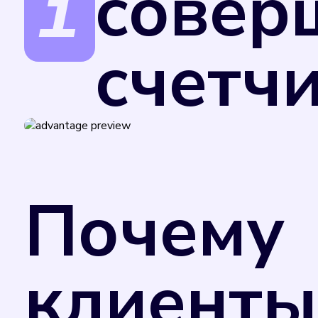
совер
счетч
Поверка счетчиков обеспечивает точност
за услуги.
В соответствии с Федеральным законом от
Министерства промышленности и торговли
Почему
применения в сфере государственного рег
добровольном порядке. Однако управляю
потребления коммунального ресурса в случ
отметкой в техническом паспорте прибора
клиенты
счетчика. Поэтому рекомендуем вам не за