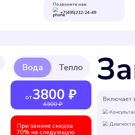
Позвоните нам
+7(495)212-24-49
За
3800 ₽
от
Включает в
4300 ₽
Консульта
Диагности
При замене скидка
70% на следующую