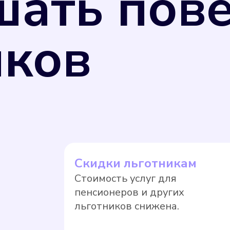
шать пов
иков
ь измерения потребляемых коммунальных ресу
 26 июня 2008 г. N 102-ФЗ "Об обеспечении 
 РФ от 31 июля 2020 г. N 2510 средства изм
улирования обеспечения единства измерений,
щая компания вправе перевести собственник
Скидки льготникам
ае, если прибор учета не был поверен в уста
Стоимость услуг для
. Оплата по нормативному тарифу, как прави
пенсионеров и других
тягивать с поверкой.
льготников снижена.