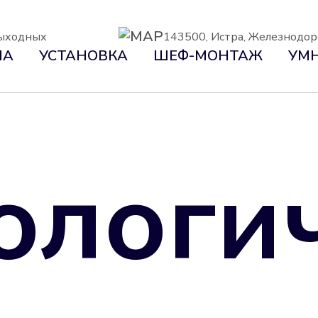
 выходных
143500, Истра, Железнодо
НА
УСТАНОВКА
ШЕФ-МОНТАЖ
УМН
ологи