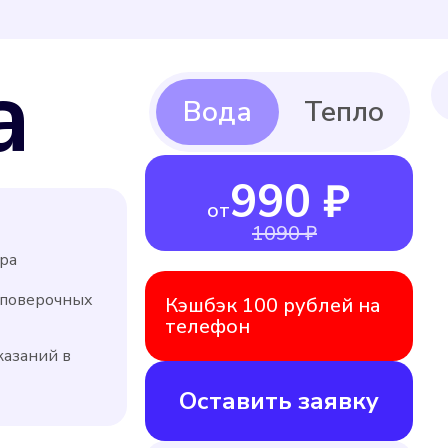
а
990 ₽
от
1090 ₽
ра
 поверочных
Кэшбэк 100 рублей на
телефон
казаний в
Оставить заявку