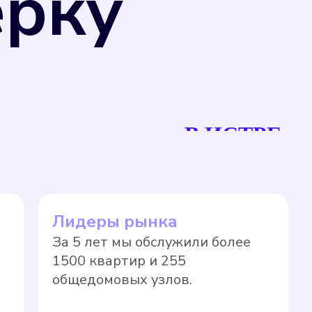
ерку
рсов, что позволяет избежать переплаты
В ИСТРЕ
единства измерений" и Приказом
ерений, не предназначенные для
 могут подвергаться поверке в
а прибора учета на нормативный тариф
Лидеры рынка
новленные сроки в соответствии с
За 5 лет мы обслужили более
ло, значительно выше, чем по показаниям
1500 квартир и 255
общедомовых узлов.