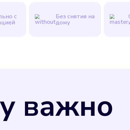
ьно с
Без снятия на
ацией
дому
у важно